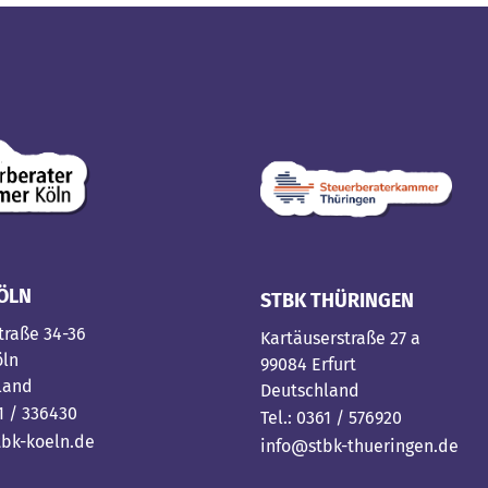
ÖLN
STBK THÜRINGEN
traße 34-36
Kartäuserstraße 27 a
öln
99084 Erfurt
land
Deutschland
21 / 336430
Tel.: 0361 / 576920
bk-koeln.de
info@stbk-thueringen.de